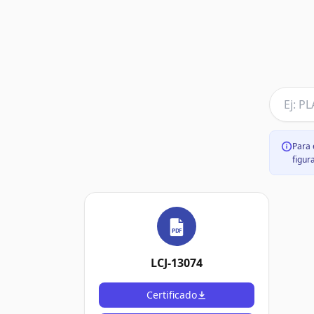
Para 
figur
PDF
LCJ-13074
Certificado